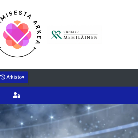
Arkisto
▾