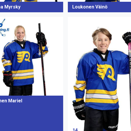
a Myrsky
Loukonen Väinö
nen Mariel
14