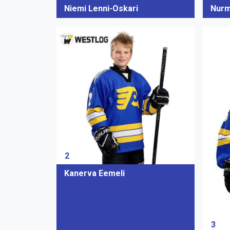
Niemi Lenni-Oskari
Nurm
2
Kanerva Eemeli
3