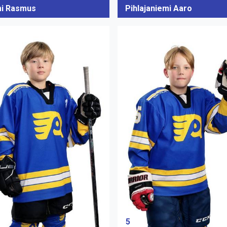
i Rasmus
Pihlajaniemi Aaro
5