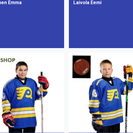
nen Emma
Laivola Eemi