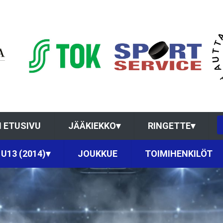
 ETUSIVU
JÄÄKIEKKO
▾
RINGETTE
▾
U13 (2014)
▾
JOUKKUE
TOIMIHENKILÖT