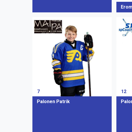
Erom
7
12
Palonen Patrik
Palo