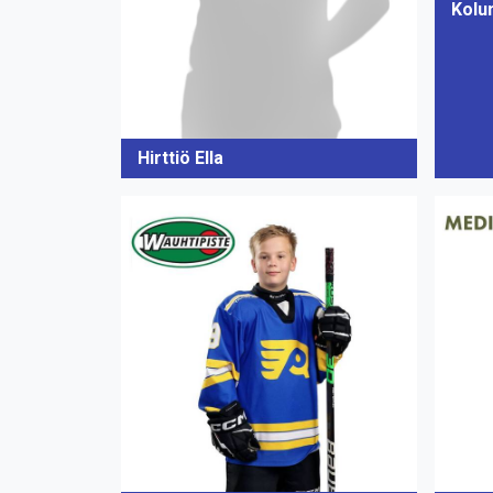
Kolu
Hirttiö Ella