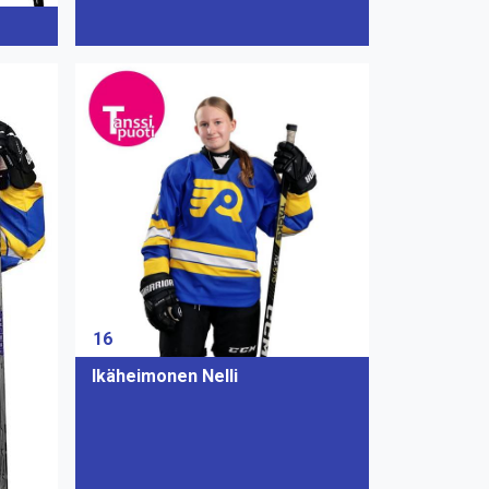
16
Ikäheimonen Nelli