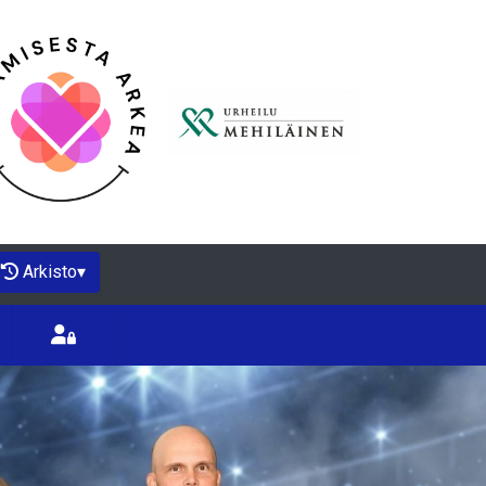
Arkisto
▾