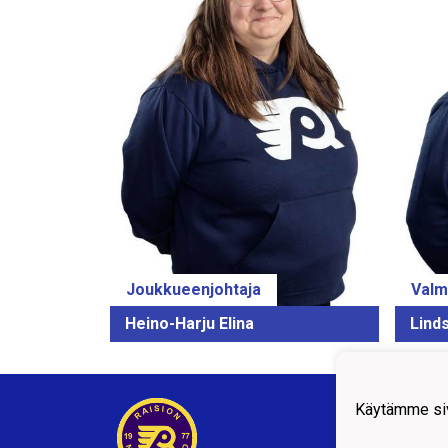
Joukkueenjohtaja
Valm
Heino-Harju Elina
Lind
Raisi
Käytämme siv
Kisak
21200