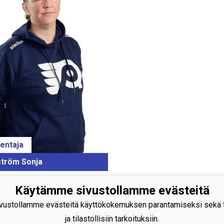
entaja
ström Sonja
Käytämme sivustollamme evästeitä
on Nuorisokiekko ry, 0407679-0
ustollamme evästeitä käyttökokemuksen parantamiseksi sekä to
atu 6
ja tilastollisiin tarkoituksiin.
 Raisio