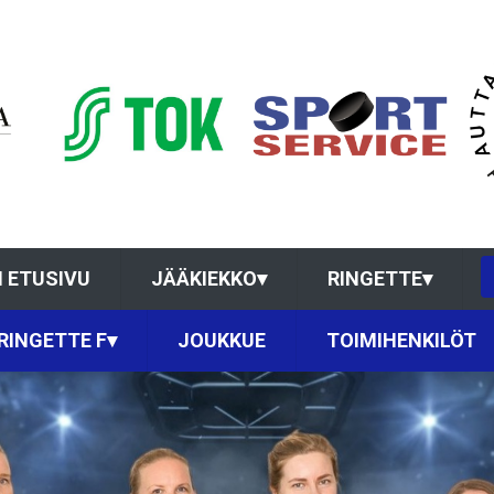
 ETUSIVU
JÄÄKIEKKO
▾
RINGETTE
▾
RINGETTE F
▾
JOUKKUE
TOIMIHENKILÖT