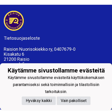
Tietosuojaseloste
Raision Nuorisokiekko ry, 0407679-0
Kisakatu 6
21200 Raisio
www.rnk.fi
toimisto@rnk.fi
Käytämme sivustollamme evästeitä
Käytämme sivustollamme evästeitä käyttökokemuksen
parantamiseksi sekä toiminnallisiin ja tilastollisiin
tarkoituksiin.
Powered by
Hyväksy kaikki
Vain pakolliset