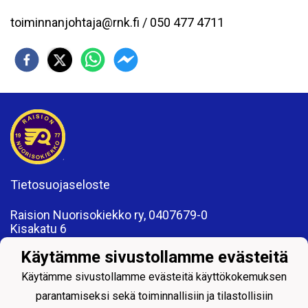
toiminnanjohtaja@rnk.fi / 050 477 4711
Tietosuojaseloste
Raision Nuorisokiekko ry, 0407679-0
Kisakatu 6
21200 Raisio
Käytämme sivustollamme evästeitä
www.rnk.fi
toimisto@rnk.fi
Käytämme sivustollamme evästeitä käyttökokemuksen
parantamiseksi sekä toiminnallisiin ja tilastollisiin