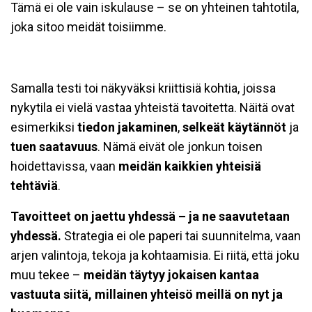
Tämä ei ole vain iskulause – se on yhteinen tahtotila,
joka sitoo meidät toisiimme.
Samalla testi toi näkyväksi kriittisiä kohtia, joissa
nykytila ei vielä vastaa yhteistä tavoitetta. Näitä ovat
esimerkiksi
tiedon jakaminen
,
selkeät käytännöt
ja
tuen saatavuus
. Nämä eivät ole jonkun toisen
hoidettavissa, vaan
meidän kaikkien yhteisiä
tehtäviä
.
Tavoitteet on jaettu yhdessä – ja ne saavutetaan
yhdessä.
Strategia ei ole paperi tai suunnitelma, vaan
arjen valintoja, tekoja ja kohtaamisia. Ei riitä, että joku
muu tekee –
meidän täytyy jokaisen kantaa
vastuuta siitä, millainen yhteisö meillä on nyt ja