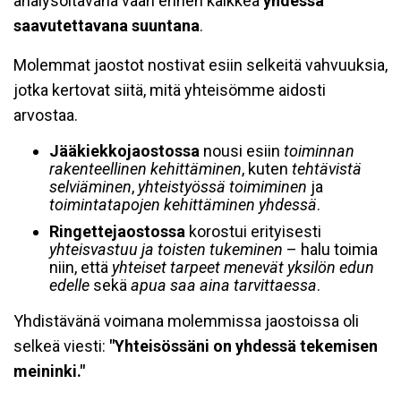
analysoitavana vaan ennen kaikkea
yhdessä
saavutettavana suuntana
.
Molemmat jaostot nostivat esiin selkeitä vahvuuksia,
jotka kertovat siitä, mitä yhteisömme aidosti
arvostaa.
Jääkiekkojaostossa
nousi esiin
toiminnan
rakenteellinen kehittäminen
, kuten
tehtävistä
selviäminen
,
yhteistyössä toimiminen
ja
toimintatapojen kehittäminen yhdessä
.
Ringettejaostossa
korostui erityisesti
yhteisvastuu ja toisten tukeminen
– halu toimia
niin, että
yhteiset tarpeet menevät yksilön edun
edelle
sekä
apua saa aina tarvittaessa
.
Yhdistävänä voimana molemmissa jaostoissa oli
selkeä viesti:
"Yhteisössäni on yhdessä tekemisen
meininki."