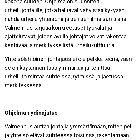
kokonaisuuden. Ohjelma on suunniteltu
urheilujohtajille, jotka haluavat vahvistaa kykyään
nähdä urheilu yhteisönä ja peli sen ilmaisun tilana.
Valmennus tarjoaa konkreettiset työkalut ja
ajattelutavat, joiden avulla johtajat voivat rakentaa
kestävää ja merkityksellistä urheilukulttuuria.
Yhteisölähtöinen johtajuus ei ole pelkkä teoria, vaan
se on käytännön tapa ymmärtää ja kehittää
urheilutoimintaa suhteissa, rytmissä ja jaetussa
merkityksessä.
Ohjelman ydinajatus
Valmennus auttaa johtajia ymmärtämään, miten peli
ja yhteisö elävät suhteessa toisiinsa, rakentamaan