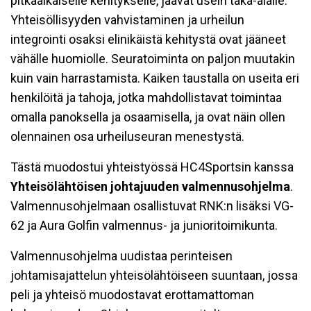
pitkäaikaiselle kehitykselle, jäävät usein taka-alalle.
Yhteisöllisyyden vahvistaminen ja urheilun
integrointi osaksi elinikäistä kehitystä ovat jääneet
vähälle huomiolle. Seuratoiminta on paljon muutakin
kuin vain harrastamista. Kaiken taustalla on useita eri
henkilöitä ja tahoja, jotka mahdollistavat toimintaa
omalla panoksella ja osaamisella, ja ovat näin ollen
olennainen osa urheiluseuran menestystä.
Tästä muodostui yhteistyössä HC4Sportsin kanssa
Yhteisölähtöisen johtajuuden valmennusohjelma
.
Valmennusohjelmaan osallistuvat RNK:n lisäksi VG-
62 ja Aura Golfin valmennus- ja junioritoimikunta.
Valmennusohjelma uudistaa perinteisen
johtamisajattelun yhteisölähtöiseen suuntaan, jossa
peli ja yhteisö muodostavat erottamattoman