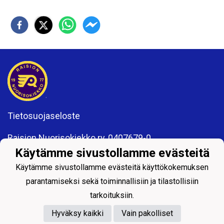
Tietosuojaseloste
Raision Nuorisokiekko ry, 0407679-0
Kisakatu 6
Käytämme sivustollamme evästeitä
21200 Raisio
Käytämme sivustollamme evästeitä käyttökokemuksen
www.rnk.fi
toimisto@rnk.fi
parantamiseksi sekä toiminnallisiin ja tilastollisiin
tarkoituksiin.
Hyväksy kaikki
Vain pakolliset