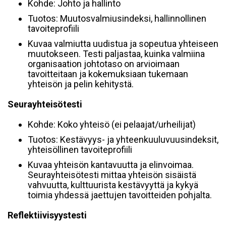
Kohde: Johto ja hallinto
Tuotos: Muutosvalmiusindeksi, hallinnollinen
tavoiteprofiili
Kuvaa valmiutta uudistua ja sopeutua yhteiseen
muutokseen. Testi paljastaa, kuinka valmiina
organisaation johtotaso on arvioimaan
tavoitteitaan ja kokemuksiaan tukemaan
yhteisön ja pelin kehitystä.
Seurayhteisötesti
Kohde: Koko yhteisö (ei pelaajat/urheilijat)
Tuotos: Kestävyys- ja yhteenkuuluvuusindeksit,
yhteisöllinen tavoiteprofiili
Kuvaa yhteisön kantavuutta ja elinvoimaa.
Seurayhteisötesti mittaa yhteisön sisäistä
vahvuutta, kulttuurista kestävyyttä ja kykyä
toimia yhdessä jaettujen tavoitteiden pohjalta.
Reflektiivisyystesti