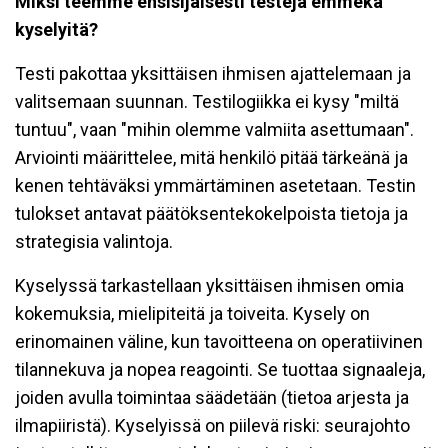
Miksi teemme ensisijaisesti testejä emmekä
kyselyitä?
Testi pakottaa yksittäisen ihmisen ajattelemaan ja
valitsemaan suunnan. Testilogiikka ei kysy "miltä
tuntuu", vaan "mihin olemme valmiita asettumaan".
Arviointi määrittelee, mitä henkilö pitää tärkeänä ja
kenen tehtäväksi ymmärtäminen asetetaan. Testin
tulokset antavat päätöksentekokelpoista tietoja ja
strategisia valintoja.
Kyselyssä tarkastellaan yksittäisen ihmisen omia
kokemuksia, mielipiteitä ja toiveita. Kysely on
erinomainen väline, kun tavoitteena on operatiivinen
tilannekuva ja nopea reagointi. Se tuottaa signaaleja,
joiden avulla toimintaa säädetään (tietoa arjesta ja
ilmapiiristä). Kyselyissä on piilevä riski: seurajohto