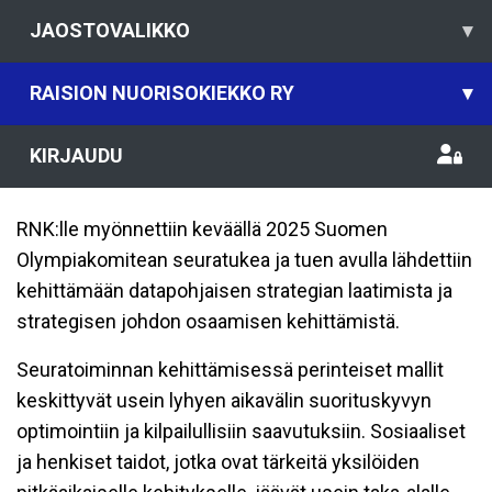
JAOSTOVALIKKO
▾
RAISION NUORISOKIEKKO RY
▾
KIRJAUDU
RNK:lle myönnettiin keväällä 2025 Suomen
Olympiakomitean seuratukea ja tuen avulla lähdettiin
kehittämään datapohjaisen strategian laatimista ja
strategisen johdon osaamisen kehittämistä.
Seuratoiminnan kehittämisessä perinteiset mallit
keskittyvät usein lyhyen aikavälin suorituskyvyn
optimointiin ja kilpailullisiin saavutuksiin. Sosiaaliset
ja henkiset taidot, jotka ovat tärkeitä yksilöiden