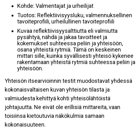
Kohde: Valmentajat ja urheilijat
Tuotos: Reflektiivisyysluku, valmennuksellinen
tavoiteprofiili, urheilullinen tavoiteprofiili
Kuvaa reflektiivisyysalttiutta eli valmiutta
pysähtyä, nähdä ja jakaa tavoitteet ja
kokemukset suhteessa peliin ja yhteisöön,
osana yhteistä rytmiä. Tämä on keskeinen
mittari sille, kuinka syvällisesti yhteisö kykenee
rakentamaan yhteistä rytmiä suhteessa peliin ja
yhteisöön.
Yhteisön itsearvioinnin testit muodostavat yhdessä
kokonaisvaltaisen kuvan yhteisön tilasta ja
valmiudesta kehittyä kohti yhteisölähtöistä
johtajuutta. Ne eivät ole erillisiä mittareita, vaan
toisiinsa kietoutuvia näkökulmia samaan
kokonaisuuteen.