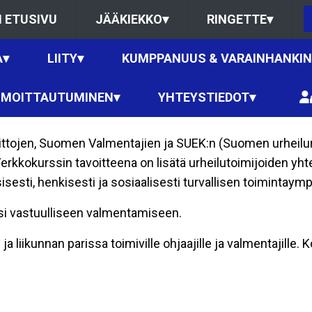
 ETUSIVU
JÄÄKIEKKO
▾
RINGETTE
▾
A
▾
LIITY
▾
KUMPPANUUS & VARAINHANKI
LMOITTAUTUMINEN
▾
YHTEYSTIEDOT
▾
ittojen, Suomen Valmentajien ja SUEK:n (Suomen urheilu
erkkokurssin tavoitteena on lisätä urheilutoimijoiden yht
sesti, henkisesti ja sosiaalisesti turvallisen toimintaym
esi vastuulliseen valmentamiseen.
 ja liikunnan parissa toimiville ohjaajille ja valmentajille.