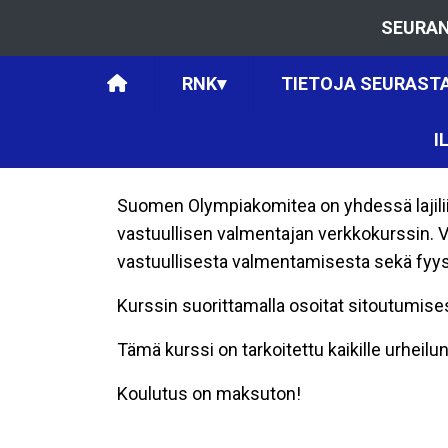
SEURAN
RNK
▾
TIETOJA SEURAST
I
Suomen Olympiakomitea on yhdessä lajili
vastuullisen valmentajan verkkokurssin. V
vastuullisesta valmentamisesta sekä fyysi
Kurssin suorittamalla osoitat sitoutumis
Tämä kurssi on tarkoitettu kaikille urheilun
Koulutus on maksuton!