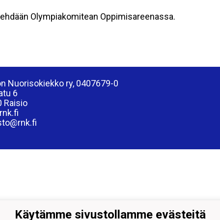
ehdään Olympiakomitean Oppimisareenassa.
on Nuorisokiekko ry, 0407679-0
atu 6
 Raisio
nk.fi
sto@rnk.fi
Käytämme sivustollamme evästeitä