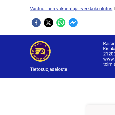
Vastuullinen valmentaja -verkkokoulutus
t
Raisi
Kisak
21200
www.r
toimi
Tietosuojaseloste