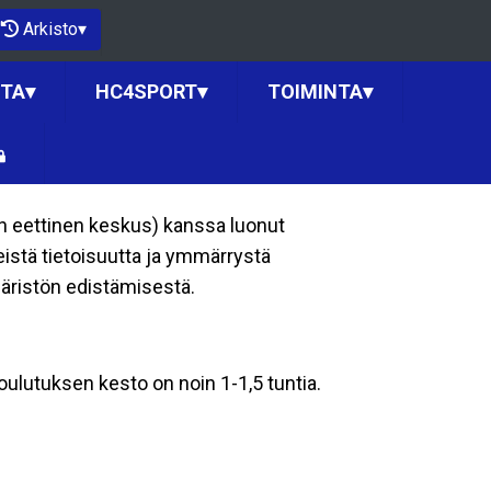
Arkisto
▾
NTA
▾
HC4SPORT
▾
TOIMINTA
▾
n eettinen keskus) kanssa luonut
eistä tietoisuutta ja ymmärrystä
päristön edistämisestä.
 Koulutuksen kesto on noin 1-1,5 tuntia.