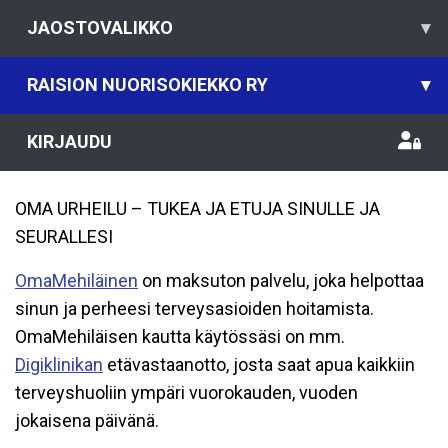
JAOSTOVALIKKO
▾
RAISION NUORISOKIEKKO RY
▾
KIRJAUDU
OMA URHEILU – TUKEA JA ETUJA SINULLE JA
SEURALLESI
OmaMehiläinen
on maksuton palvelu, joka helpottaa
sinun ja perheesi terveysasioiden hoitamista.
OmaMehiläisen kautta käytössäsi on mm.
Digiklinikan
etävastaanotto, josta saat apua kaikkiin
terveyshuoliin ympäri vuorokauden, vuoden
jokaisena päivänä.