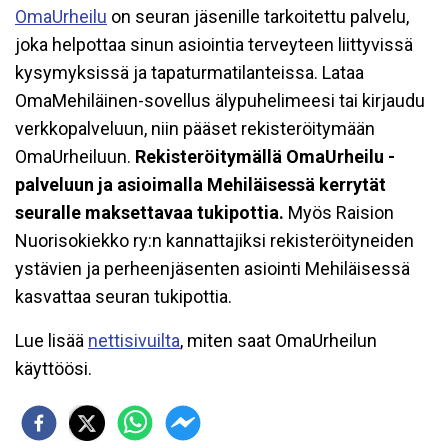
OmaUrheilu
on seuran jäsenille tarkoitettu palvelu,
joka helpottaa sinun asiointia terveyteen liittyvissä
kysymyksissä ja tapaturmatilanteissa. Lataa
OmaMehiläinen-sovellus älypuhelimeesi tai kirjaudu
verkkopalveluun, niin pääset rekisteröitymään
OmaUrheiluun.
Rekisteröitymällä OmaUrheilu -
palveluun ja asioimalla Mehiläisessä kerrytät
seuralle maksettavaa tukipottia.
Myös Raision
Nuorisokiekko ry:n kannattajiksi rekisteröityneiden
ystävien ja perheenjäsenten asiointi Mehiläisessä
kasvattaa seuran tukipottia.
Lue lisää
nettisivuilta
, miten saat OmaUrheilun
käyttöösi.