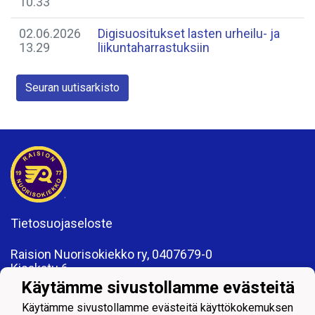
10.33
02.06.2026
Digisuositukset lasten urheilu- ja
13.29
liikuntaharrastuksiin
Seuran uutisarkisto
Tietosuojaseloste
Raision Nuorisokiekko ry, 0407679-0
Kisakatu 6
21200 Raisio
Käytämme sivustollamme evästeitä
www.rnk.fi
Käytämme sivustollamme evästeitä käyttökokemuksen
toimisto@rnk.fi