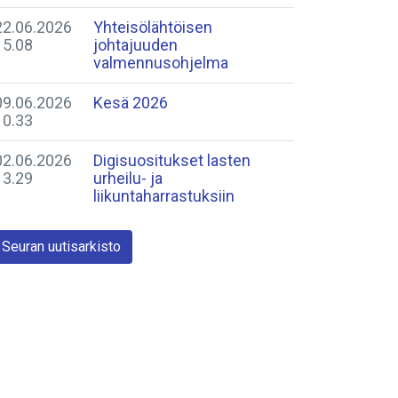
22.06.2026
Yhteisölähtöisen
15.08
johtajuuden
valmennusohjelma
09.06.2026
Kesä 2026
10.33
02.06.2026
Digisuositukset lasten
13.29
urheilu- ja
liikuntaharrastuksiin
Seuran uutisarkisto