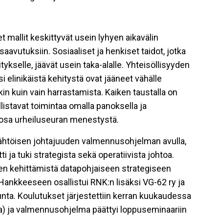
 mallit keskittyvät usein lyhyen aikavälin
 saavutuksiin. Sosiaaliset ja henkiset taidot, jotka
itykselle, jäävät usein taka-alalle. Yhteisöllisyyden
i elinikäistä kehitystä ovat jääneet vähälle
in kuin vain harrastamista. Kaiken taustalla on
llistavat toimintaa omalla panoksella ja
n osa urheiluseuran menestystä.
lähtöisen johtajuuden valmennusohjelman avulla,
 ja tuki strategista sekä operatiivista johtoa.
en kehittämistä datapohjaiseen strategiseen
 Hankkeeseen osallistui RNK:n lisäksi VG-62 ry ja
unta. Koulutukset järjestettiin kerran kuukaudessa
a) ja valmennusohjelma päättyi loppuseminaariin