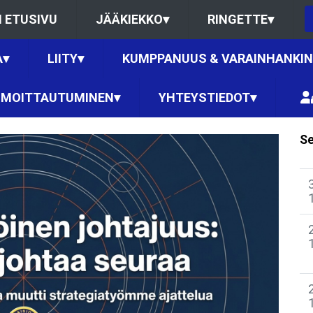
 ETUSIVU
JÄÄKIEKKO
▾
RINGETTE
▾
A
▾
LIITY
▾
KUMPPANUUS & VARAINHANKI
LMOITTAUTUMINEN
▾
YHTEYSTIEDOT
▾
Se