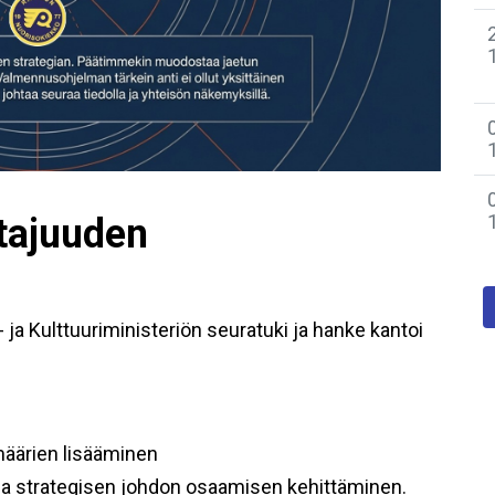
htajuuden
ja Kulttuuriministeriön seuratuki ja hanke kantoi
määrien lisääminen
 ja strategisen johdon osaamisen kehittäminen.