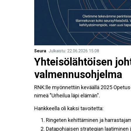
Seura
Julkaistu
:
22.06.2026
15.08
Yhteisölähtöisen jo
valmennusohjelma
RNK:lle myönnettiin keväällä 2025 Opetus- 
nimeä "Urheilua läpi elämän".
Hankkeella oli kaksi tavoitetta:
Ringeten kehittäminen ja harrastaja
Datapohjaisen strategian laatiminen