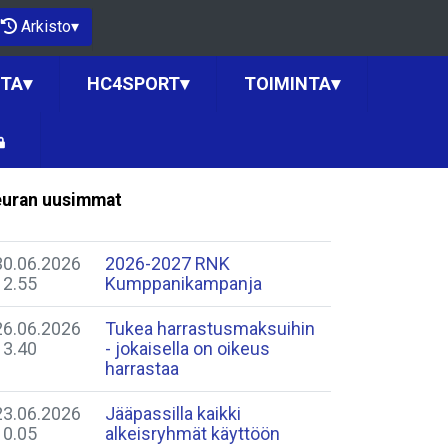
Arkisto
▾
NTA
▾
HC4SPORT
▾
TOIMINTA
▾
uran uusimmat
30.06.2026
2026-2027 RNK
12.55
Kumppanikampanja
26.06.2026
Tukea harrastusmaksuihin
13.40
- jokaisella on oikeus
harrastaa
23.06.2026
Jääpassilla kaikki
10.05
alkeisryhmät käyttöön