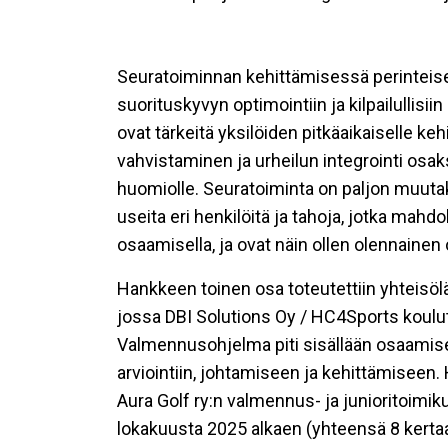
Seuratoiminnan kehittämisessä perinteiset
suorituskyvyn optimointiin ja kilpailullisiin
ovat tärkeitä yksilöiden pitkäaikaiselle keh
vahvistaminen ja urheilun integrointi osaks
huomiolle. Seuratoiminta on paljon muutak
useita eri henkilöitä ja tahoja, jotka mahdo
osaamisella, ja ovat näin ollen olennaine
Hankkeen toinen osa toteutettiin yhteisö
jossa DBI Solutions Oy / HC4Sports koulutti
Valmennusohjelma piti sisällään osaamis
arviointiin, johtamiseen ja kehittämiseen.
Aura Golf ry:n valmennus- ja junioritoimik
lokakuusta 2025 alkaen (yhteensä 8 kerta